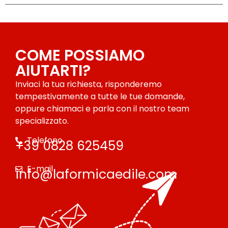
COME POSSIAMO
AIUTARTI?
Inviaci la tua richiesta, risponderemo
tempestivamente a tutte le tue domande,
oppure chiamaci e parla con il nostro team
specializzato.
Telefono
+39 0828 625459
E-mail
info@laformicaedile.com