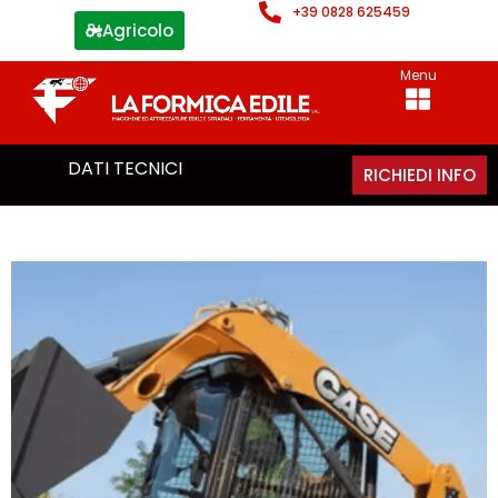
+39 0828 625459
Agricolo
Menu
DATI TECNICI
RICHIEDI INFO