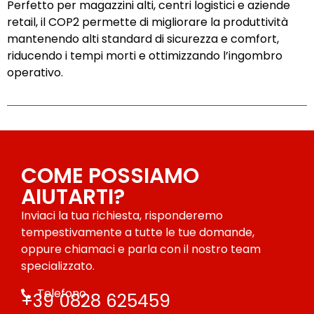
Perfetto per magazzini alti, centri logistici e aziende
retail, il COP2 permette di migliorare la produttività
mantenendo alti standard di sicurezza e comfort,
riducendo i tempi morti e ottimizzando l’ingombro
operativo.
COME POSSIAMO
AIUTARTI?
Inviaci la tua richiesta, risponderemo
tempestivamente a tutte le tue domande,
oppure chiamaci e parla con il nostro team
specializzato.
Telefono
+39 0828 625459