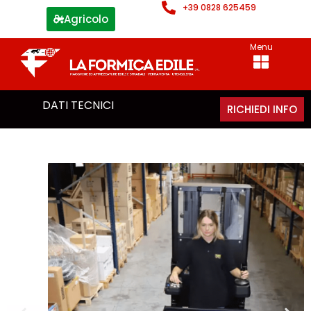
+39 0828 625459
Agricolo
Menu
DATI TECNICI
RICHIEDI INFO