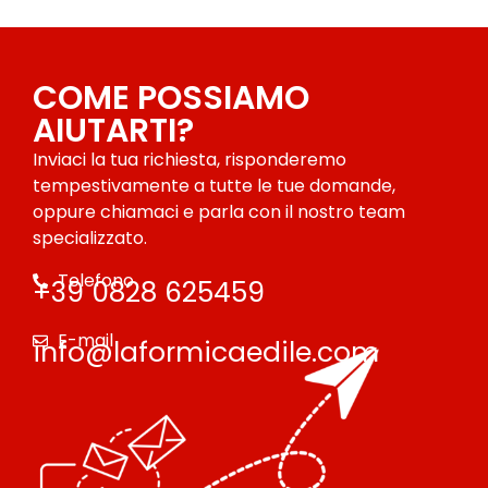
COME POSSIAMO
AIUTARTI?
Inviaci la tua richiesta, risponderemo
tempestivamente a tutte le tue domande,
oppure chiamaci e parla con il nostro team
specializzato.
Telefono
+39 0828 625459
E-mail
info@laformicaedile.com