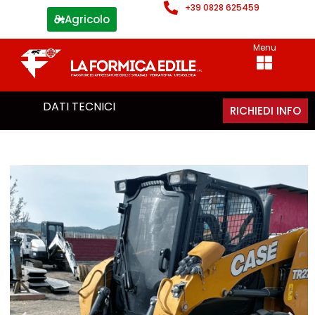
+39 0828 625459
Agricolo
Menu
DATI TECNICI
RICHIEDI INFO