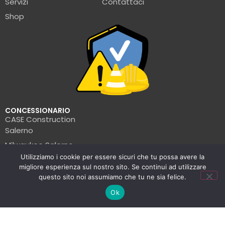
Servizi
Contattaci
Shop
CONCESSIONARIO
CASE Construction
Salerno
Milwaukee Salerno
Utilizziamo i cookie per essere sicuri che tu possa avere la
Turbosol Salerno
migliore esperienza sul nostro sito. Se continui ad utilizzare
Pramac Salerno
questo sito noi assumiamo che tu ne sia felice.
Wacker Neuson Salerno
Ok
Clark Salerno
© La Formica Edile | P.IVA: 05456560654 | 2025