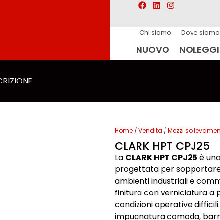
Chi siamo
Dove siamo
NUOVO
NOLEGG
CRIZIONE
Home
/
Vendita
/
Mezzi sollevamen
CLARK HPT CPJ25
La
CLARK HPT CPJ25
è una
progettata per sopportare 
ambienti industriali e comme
finitura con verniciatura a
condizioni operative diffic
impugnatura comoda, barra d