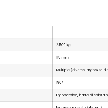
2.500 kg
115 mm
Multipla (diverse larghezze dis
190°
Ergonomico, barra di spinta r
Ingresso e uscita integrati