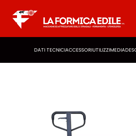
DATI TECNICI
ACCESSORI​
UTILIZZI
MEDIA
DES