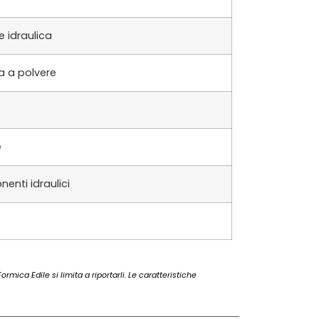
 idraulica
ra a polvere
e
enti idraulici
rmica Edile si limita a riportarli. Le caratteristiche