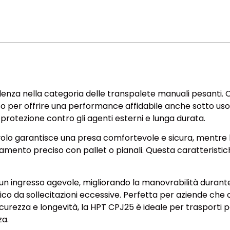
nza nella categoria delle transpalete manuali pesanti. C
 per offrire una performance affidabile anche sotto uso in
o protezione contro gli agenti esterni e lunga durata.
volo garantisce una presa comfortevole e sicura, mentre l
eamento preciso con pallet o pianali. Questa caratteristich
no un ingresso agevole, migliorando la manovrabilità durant
lico da sollecitazioni eccessive. Perfetta per aziende c
sicurezza e longevità, la HPT CPJ25 è ideale per trasporti 
za.