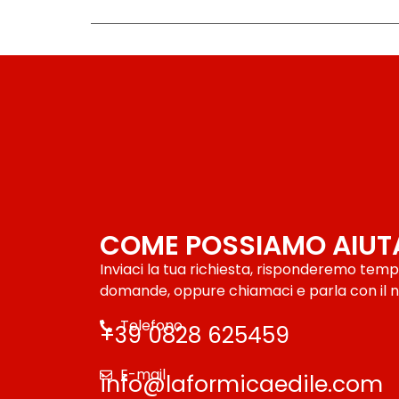
COME POSSIAMO AIUT
Inviaci la tua richiesta, risponderemo tem
domande, oppure chiamaci e parla con il n
Telefono
+39 0828 625459
E-mail
info@laformicaedile.com