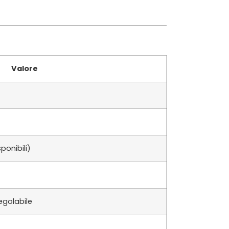
Valore
ponibili)
egolabile