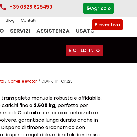
+39 0828 625459
Agricolo
Blog
Contatti
Preventivo
IO
SERVIZI
ASSISTENZA
USATO
RICHIEDI INFO
to
/
Carrelli elevatori
/ CLARK HPT CPJ25
 transpaleta manuale robusta e affidabile,
carichi fino a
2.500 kg
, perfetta per
rciali. Costruita con acciaio rinforzato e
 polvere, garantisce lunga durata anche in
ili. Dispone di timone ergonomico con
i spinta regolabile, e di rotoli di ingresso