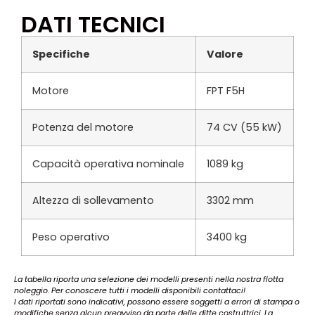
DATI TECNICI
Specifiche
Valore
Motore
FPT F5H
Potenza del motore
74 CV (55 kW)
Capacità operativa nominale
1089 kg
Altezza di sollevamento
3302 mm
Peso operativo
3400 kg
La tabella riporta una selezione dei modelli presenti nella nostra flotta
noleggio. Per conoscere tutti i modelli disponibili contattaci!
I dati riportati sono indicativi, possono essere soggetti a errori di stampa o
modifiche senza alcun preavviso da parte delle ditte costruttrici. La