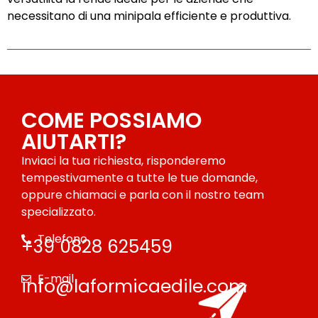
necessitano di una minipala efficiente e produttiva.
COME POSSIAMO
AIUTARTI?
Inviaci la tua richiesta, risponderemo
tempestivamente a tutte le tue domande,
oppure chiamaci e parla con il nostro team
specializzato.
Telefono
+39 0828 625459
E-mail
info@laformicaedile.com