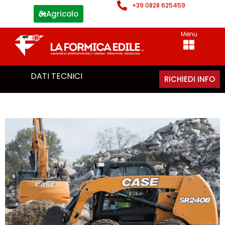
+39 0828 625459
Agricolo
Menu
DATI TECNICI
RICHIEDI INFO