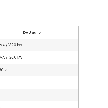
Dettaglio
kVA / 132.0 kW
kVA / 120.0 kW
30 V
s