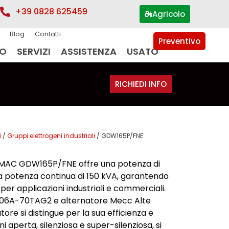
+39 0828 625459
Agricolo
Blog
Contatti
Preventivo
IO
SERVIZI
ASSISTENZA
USATO
RICHIEDI INFO
i
/
Gruppi elettrogeni industriali
/ GDW165P/FNE
RAMAC GDW165P/FNE offre una potenza di
a potenza continua di 150 kVA, garantendo
per applicazioni industriali e commerciali.
1106A-70TAG2 e alternatore Mecc Alte
ore si distingue per la sua efficienza e
ni aperta, silenziosa e super-silenziosa, si