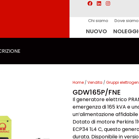
Chi siamo
Dove siamo
NUOVO
NOLEGG
CRIZIONE
Home
/
Vendita
/
Gruppi elettrogen
GDW165P/FNE
Il generatore elettrico P
emergenza di 165 kVA e un
un’alimentazione affidabile 
Dotato di motore Perkins 
ECP34 1L4 C, questo generat
durata. Disponibile in versio