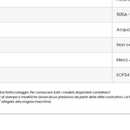
1106A
Acqu
Non ce
Mecc 
ECP34 
ra flotta noleggio. Per conoscere tutti i modelli disponibili contattaci!
ri di stampa o modifiche senza alcun preavviso da parte delle ditte costruttrici. La Fo
 allegato alla singola macchina.