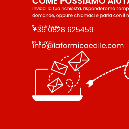
COME POSSIAMO AIUT
Inviaci la tua richiesta, risponderemo tem
domande, oppure chiamaci e parla con il n
Telefono
+39 0828 625459
E-mail
info@laformicaedile.com