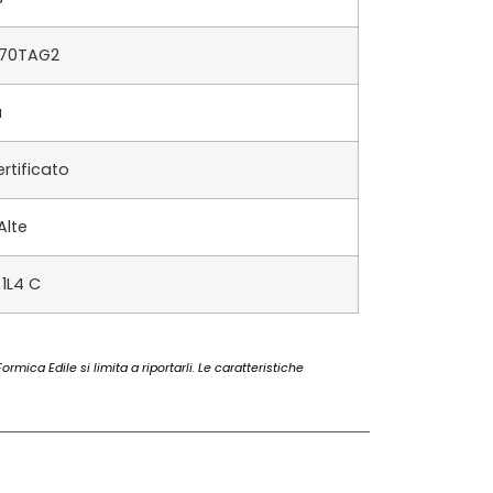
-70TAG2
a
rtificato
Alte
1L4 C
rmica Edile si limita a riportarli. Le caratteristiche