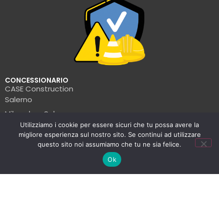
CONCESSIONARIO
CASE Construction
Salerno
Milwaukee Salerno
Utilizziamo i cookie per essere sicuri che tu possa avere la
Turbosol Salerno
migliore esperienza sul nostro sito. Se continui ad utilizzare
Pramac Salerno
questo sito noi assumiamo che tu ne sia felice.
Wacker Neuson Salerno
Ok
Clark Salerno
© La Formica Edile | P.IVA: 05456560654 | 2025
Informativa sulla privacy
–
Politiche sui cookie
–
st