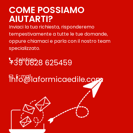
COME POSSIAMO
AIUTARTI?
Inviaci la tua richiesta, risponderemo
tempestivamente a tutte le tue domande,
oppure chiamaci e parla con il nostro team
specializzato.
Telefono
+39 0828 625459
E-mail
info@laformicaedile.com