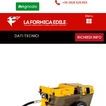
+39 0828 625459
Agricolo
Menu
DATI TECNICI
RICHIEDI INFO