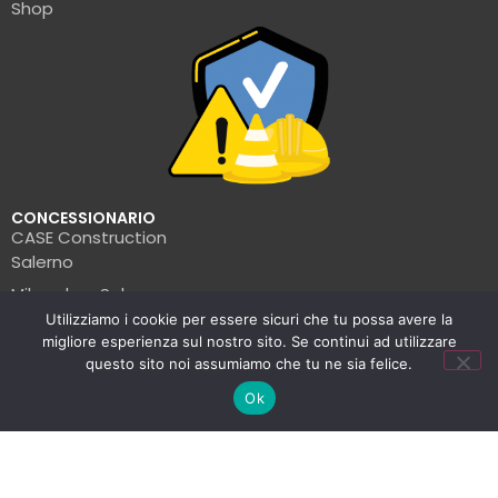
Shop
CONCESSIONARIO
CASE Construction
Salerno
Milwaukee Salerno
Utilizziamo i cookie per essere sicuri che tu possa avere la
Turbosol Salerno
migliore esperienza sul nostro sito. Se continui ad utilizzare
Pramac Salerno
questo sito noi assumiamo che tu ne sia felice.
Wacker Neuson Salerno
Ok
Clark Salerno
© La Formica Edile | P.IVA: 05456560654 | 2025