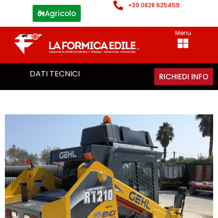
+39 0828 625459
Agricolo
Menu
DATI TECNICI
RICHIEDI INFO