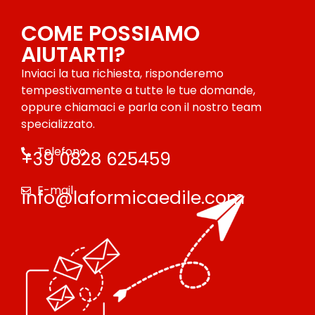
COME POSSIAMO
AIUTARTI?
Inviaci la tua richiesta, risponderemo
tempestivamente a tutte le tue domande,
oppure chiamaci e parla con il nostro team
specializzato.
Telefono
+39 0828 625459
E-mail
info@laformicaedile.com