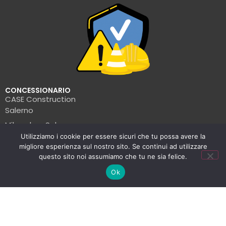
CONCESSIONARIO
CASE Construction
Salerno
Milwaukee Salerno
Utilizziamo i cookie per essere sicuri che tu possa avere la
Turbosol Salerno
migliore esperienza sul nostro sito. Se continui ad utilizzare
Pramac Salerno
questo sito noi assumiamo che tu ne sia felice.
Wacker Neuson Salerno
Ok
Clark Salerno
© La Formica Edile | P.IVA: 05456560654 | 2025
Informativa sulla privacy
–
Politiche sui cookie
–
st