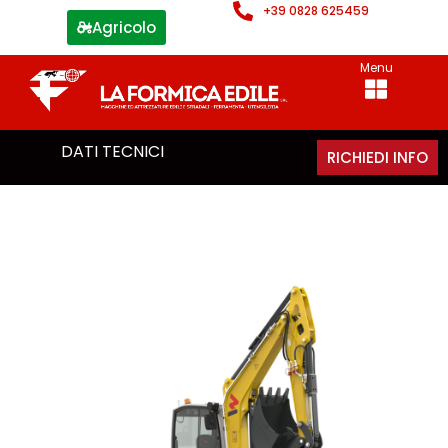
+39 0828 625459
Agricolo
Menu
DATI TECNICI
RICHIEDI INFO