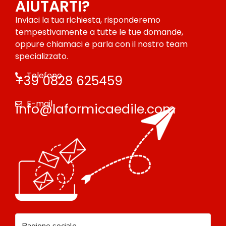
AIUTARTI?
Inviaci la tua richiesta, risponderemo
tempestivamente a tutte le tue domande,
oppure chiamaci e parla con il nostro team
specializzato.
Telefono
+39 0828 625459
E-mail
info@laformicaedile.com