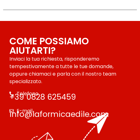
COME POSSIAMO
AIUTARTI?
Inviaci la tua richiesta, risponderemo
tempestivamente a tutte le tue domande,
oppure chiamaci e parla con il nostro team
specializzato.
Telefono
+39 0828 625459
E-mail
info@laformicaedile.com