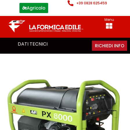
+39 0828 625459
Agricolo
Menu
DATI TECNICI
RICHIEDI INFO