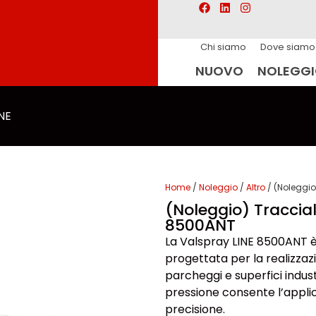
Chi siamo
Dove siamo
NUOVO
NOLEGG
NE
Home
/
Noleggio
/
Altro
/ (Noleggio
(Noleggio) Traccial
8500ANT
La Valspray LINE 8500ANT è
progettata per la realizzaz
parcheggi e superfici industr
pressione consente l’appli
precisione.