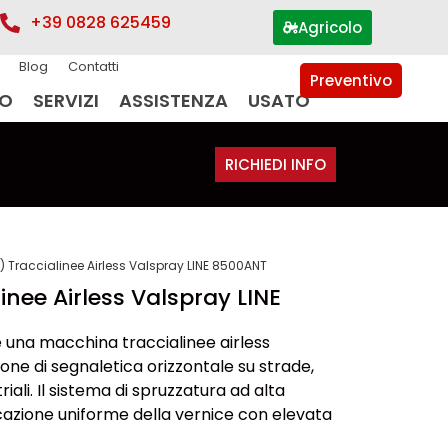
+39 0828 625459
Agricolo
Blog
Contatti
Preventivo
IO
SERVIZI
ASSISTENZA
USATO
RICHIEDI INFO
) Traccialinee Airless Valspray LINE 8500ANT
inee Airless Valspray LINE
 una macchina traccialinee airless
ione di segnaletica orizzontale su strade,
iali. Il sistema di spruzzatura ad alta
cazione uniforme della vernice con elevata