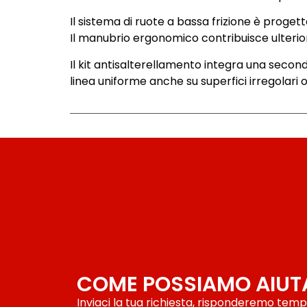
Il sistema di ruote a bassa frizione è proget
Il manubrio ergonomico contribuisce ulterio
Il kit antisalterellamento integra una secon
linea uniforme anche su superfici irregolari 
COME POSSIAMO AIUT
Inviaci la tua richiesta, risponderemo tem