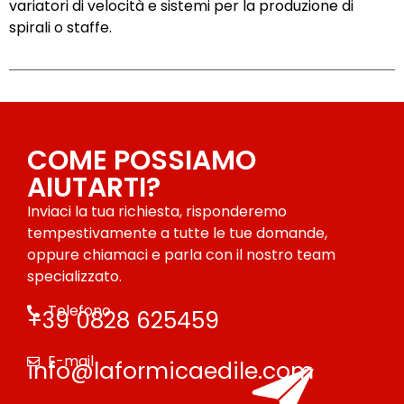
variatori di velocità e sistemi per la produzione di
spirali o staffe.
COME POSSIAMO
AIUTARTI?
Inviaci la tua richiesta, risponderemo
tempestivamente a tutte le tue domande,
oppure chiamaci e parla con il nostro team
specializzato.
Telefono
+39 0828 625459
E-mail
info@laformicaedile.com