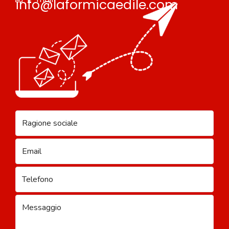
info@laformicaedile.com