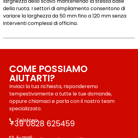
larghezza dello scavo mantenendo la stessa base
della ruota. I settori di ampliamento consentono di
variare la larghezza da 50 mm fino a 120 mm senza
interventi complessi di officina.
COME POSSIAMO
AIUTARTI?
Inviaci la tua richiesta, risponderemo
tempestivamente a tutte le tue domande,
oppure chiamaci e parla con il nostro team
specializzato.
Telefono
+39 0828 625459
E-mail