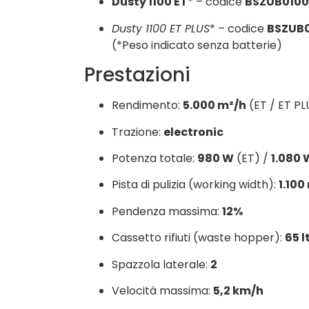
Dusty 1100 ET
* – codice
BSZUB0100
Dusty 1100 ET PLUS
* – codice
BSZUB
(*Peso indicato senza batterie)
Prestazioni
Rendimento:
5.000 m²/h
(ET / ET PL
Trazione:
electronic
Potenza totale:
980 W
(ET) /
1.080 
Pista di pulizia (working width):
1.10
Pendenza massima:
12%
Cassetto rifiuti (waste hopper):
65 l
Spazzola laterale:
2
Velocità massima:
5,2 km/h