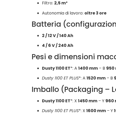
Filtro:
2,5 m²
Autonomia di lavoro:
oltre 3 ore
Batteria (configurazion
2 / 12 V / 140 Ah
4 / 6 V / 240 Ah
Pesi e dimensioni mac
Dusty 1100 ET
*: A
1400 mm
– B
950
Dusty 1100 ET PLUS
*: A
1520 mm
– B
Imballo (Packaging – 
Dusty 1100 ET
*: X
1450 mm
– Y
960
Dusty 1100 ET PLUS
*: X
1600 mm
– Y