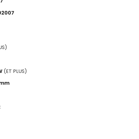
7
02007
US)
W
(ET PLUS)
0 mm
t