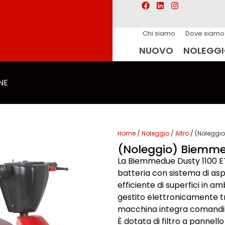
Chi siamo
Dove siamo
NUOVO
NOLEGG
NE
Home
/
Noleggio
/
Altro
/ (Noleggio
(Noleggio) Biemme
La Biemmedue Dusty 1100 E
batteria con sistema di asp
efficiente di superfici in 
gestito elettronicamente t
macchina integra comandi i
È dotata di filtro a pannello 