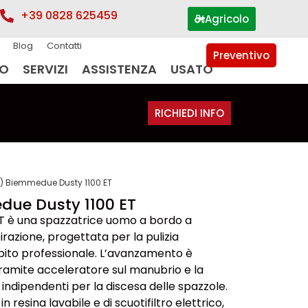
+39 0828 625459
Agricolo
Blog
Contatti
Preventivo
IO
SERVIZI
ASSISTENZA
USATO
RICHIEDI INFO
) Biemmedue Dusty 1100 ET
due Dusty 1100 ET
T è una spazzatrice uomo a bordo a
irazione, progettata per la pulizia
ambito professionale. L’avanzamento è
ramite acceleratore sul manubrio e la
ndipendenti per la discesa delle spazzole.
in resina lavabile e di scuotifiltro elettrico,