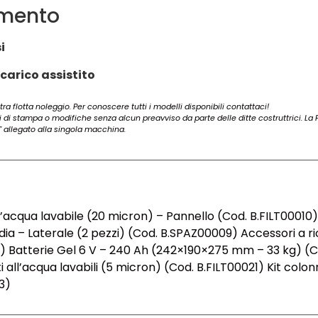
umento
i
carico assistito
ra flotta noleggio. Per conoscere tutti i modelli disponibili contattaci!
ri di stampa o modifiche senza alcun preavviso da parte delle ditte costruttrici. La Fo
 allegato alla singola macchina.
all’acqua lavabile (20 micron) – Pannello (Cod. B.FILT0001
 – Laterale (2 pezzi) (Cod. B.SPAZ00009) Accessori a ric
 Batterie Gel 6 V – 240 Ah (242×190×275 mm – 33 kg) (Co
nti all’acqua lavabili (5 micron) (Cod. B.FILT00021) Kit c
3)