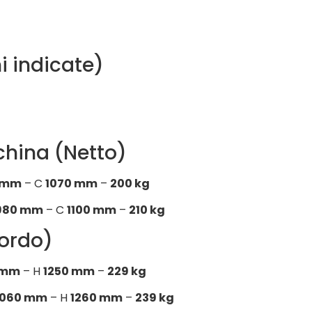
i indicate)
china (Netto)
 mm
– C
1070 mm
–
200 kg
980 mm
– C
1100 mm
–
210 kg
Lordo)
 mm
– H
1250 mm
–
229 kg
1060 mm
– H
1260 mm
–
239 kg