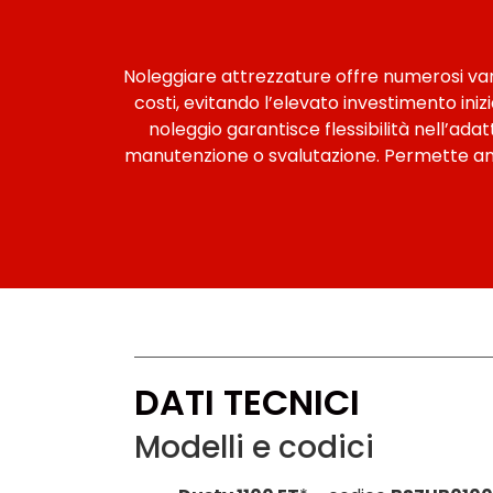
Noleggiare attrezzature offre numerosi vanta
costi, evitando l’elevato investimento iniz
noleggio garantisce flessibilità nell’ada
manutenzione o svalutazione. Permette anch
DATI TECNICI
Modelli e codici