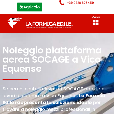
+39 0828 625459
Agricolo
Menu
Noleggio piattaforma
aerea SOCAGE a Vico
Equense
Se cerchi cestelli elevatori SOCAGE adatte ai
lavori di cantiere a Vico Equense,
La Formica
Edile rappresenta la soluzione ideale
per
trovare a noleggio mezzi professionali in