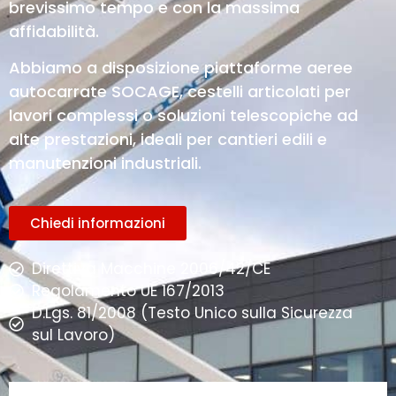
brevissimo tempo e con la massima
affidabilità.
Abbiamo a disposizione piattaforme aeree
autocarrate SOCAGE, cestelli articolati per
lavori complessi o soluzioni telescopiche ad
alte prestazioni, ideali per cantieri edili e
manutenzioni industriali.
Chiedi informazioni
Direttiva Macchine 2006/42/CE
Regolamento UE 167/2013
D.Lgs. 81/2008 (Testo Unico sulla Sicurezza
sul Lavoro)