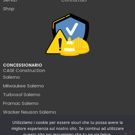
Shop
CONCESSIONARIO
CASE Construction
Salerno
Milwaukee Salerno
Turbosol Salerno
Pramac Salerno
Wacker Neuson Salerno
Clark Salerno
Utilizziamo i cookie per essere sicuri che tu possa avere la
migliore esperienza sul nostro sito. Se continui ad utilizzare
© La Formica Edile | P.IVA: 05456560654 | 2025
questo sito noi assumiamo che tu ne sia felice.