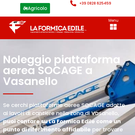
+39 0828 625459
Agricolo
Menu
Noleggio piattaforma
aerea SOCAGE a
Vasanello
Se cerchi piattaforme aeree SOCAGE adatte
ai lavori di cantiere nella zona di Vasanello,
puoi contare su La Formica Edile come un
punto di riferimento affidabile
per trovare