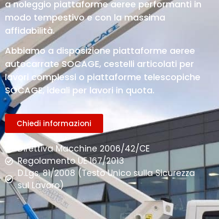
a noleggio piattaforme aeree performanti in
modo tempestivo e con la massima
affidabilità.
Abbiamo a disposizione piattaforme aeree
autocarrate SOCAGE, cestelli articolati per
lavori complessi o piattaforme telescopiche
SOCAGE, ideali per lavori in quota.
Chiedi informazioni
Direttiva Macchine 2006/42/CE
Regolamento UE 167/2013
D.Lgs. 81/2008 (Testo Unico sulla Sicurezza
sul Lavoro)