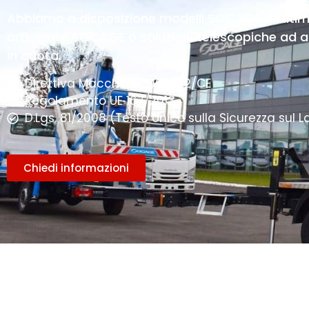
Abbiamo a disposizione modelli SOCAGE di ulti
articolate SOCAGE o soluzioni telescopiche ad alt
in quota.
Direttiva Macchine 2006/42/CE
Regolamento UE 167/2013
D.Lgs. 81/2008 (Testo Unico sulla Sicurezza sul L
Chiedi informazioni