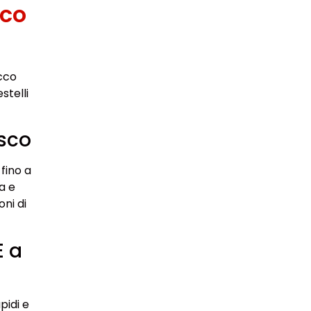
sco
Ecco
stelli
sco
fino a
a e
oni di
E a
pidi e