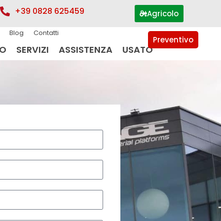
+39 0828 625459
Agricolo
Blog
Contatti
Preventivo
IO
SERVIZI
ASSISTENZA
USATO