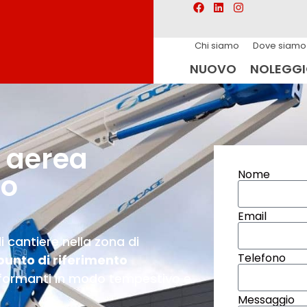
Chi siamo
Dove siamo
NUOVO
NOLEGG
 aerea
Nome
co
Email
 cantiere nella zona di
Telefono
punto di riferimento
rformanti in modo tempestivo e
Messaggio