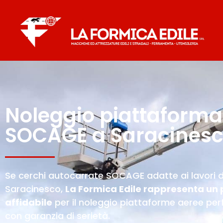
Noleggio piattaforma
SOCAGE a Saracines
Se cerchi autocarrate SOCAGE adatte ai lavori di
Saracinesco,
La Formica Edile rappresenta un 
affidabile
per il noleggio piattaforme aeree pe
con garanzia di serietà.