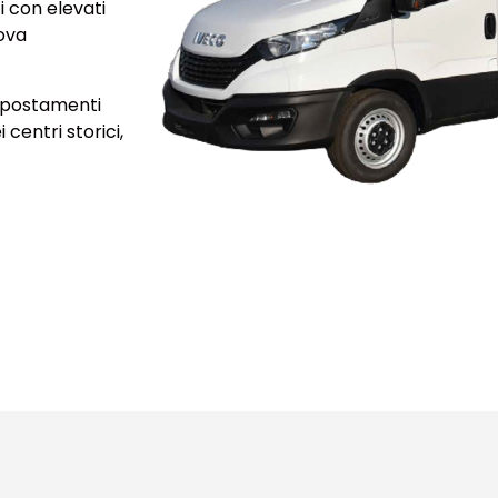
i con elevati
uova
spostamenti
centri storici,