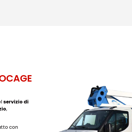
SOCAGE
el
servizio di
zio
,
atto con