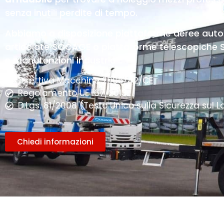
senza inutili perdite di tempo.
Abbiamo a disposizione piattaforme aeree aut
articolate SOCAGE o piattaforme telescopiche SOC
e manutenzioni industriali.
Direttiva Macchine 2006/42/CE
Regolamento UE 167/2013
D.Lgs. 81/2008 (Testo Unico sulla Sicurezza sul L
Chiedi informazioni