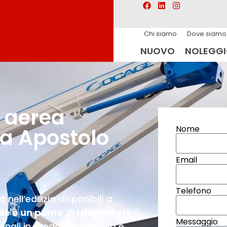
Chi siamo
Dove siamo
NUOVO
NOLEGG
 aerea
Nome
a Apostolo
Email
Telefono
ell’edilizia disponibili a
le è un punto di riferimento
Messaggio
ionali in modo tempestivo e