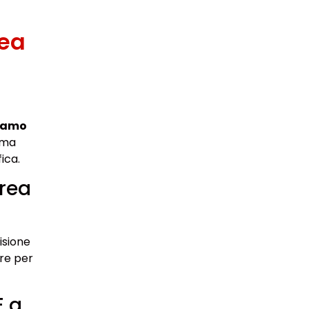
rea
piamo
mma
ica.
rea
isione
ire per
E a