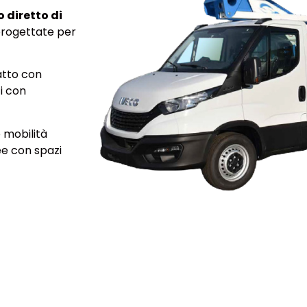
 diretto di
progettate per
atto con
i con
 mobilità
ee con spazi