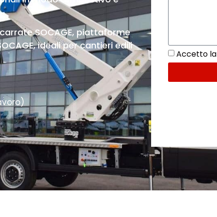
ocarrate SOCAGE, piattaforme
AGE, ideali per cantieri edili
Accetto la 
avoro)