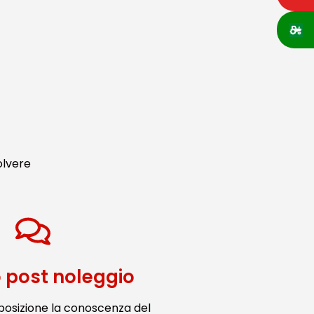
a
olvere
o post noleggio
posizione la conoscenza del