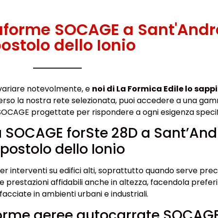
taforme SOCAGE a Sant'And
ostolo dello Ionio
variare notevolmente, e
noi di La Formica Edile lo sap
verso la nostra rete selezionata, puoi accedere a una ga
 SOCAGE progettate per rispondere a ogni esigenza specif
a SOCAGE forSte 28D a Sant’And
postolo dello Ionio
 interventi su edifici alti, soprattutto quando serve prec
e prestazioni affidabili anche in altezza, facendola prefer
 facciate in ambienti urbani e industriali.
forme aeree autocarrate SOCAG