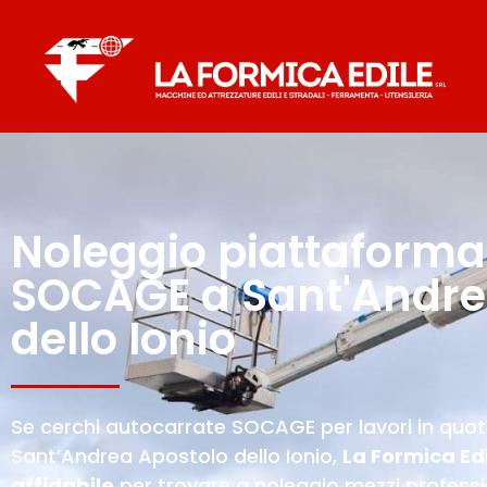
Noleggio piattaforma
SOCAGE a Sant'Andre
dello Ionio
Se cerchi autocarrate SOCAGE per lavori in quota n
Sant’Andrea Apostolo dello Ionio,
La Formica Edi
affidabile
per trovare a noleggio mezzi profess