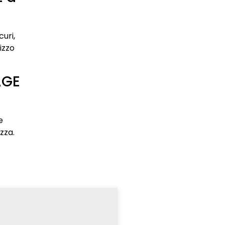
uri,
lizzo
AGE
e
zza.