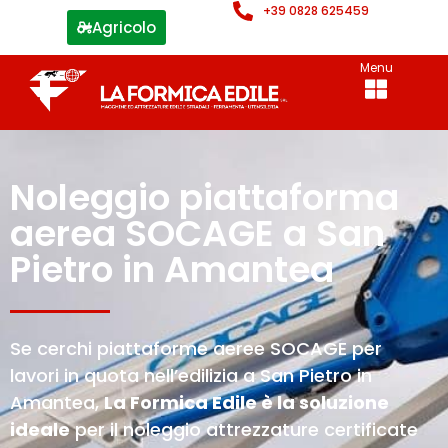
+39 0828 625459
Agricolo
Menu
Noleggio piattaforma
aerea SOCAGE a San
Pietro in Amantea
Se cerchi piattaforme aeree SOCAGE per
lavori in quota nell’edilizia a San Pietro in
Amantea,
La Formica Edile è la soluzione
ideale
per il noleggio attrezzature certificate