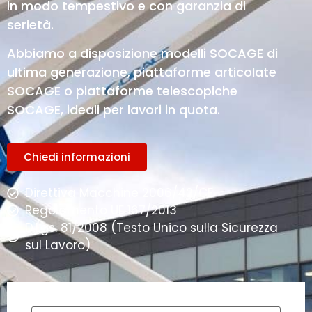
in modo tempestivo e con garanzia di
serietà.
Abbiamo a disposizione modelli SOCAGE di
ultima generazione, piattaforme articolate
SOCAGE o piattaforme telescopiche
SOCAGE, ideali per lavori in quota.
Chiedi informazioni
Direttiva Macchine 2006/42/CE
Regolamento UE 167/2013
D.Lgs. 81/2008 (Testo Unico sulla Sicurezza
sul Lavoro)