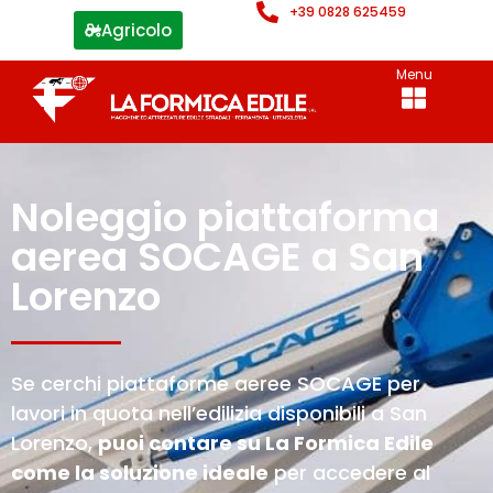
+39 0828 625459
Agricolo
Menu
Noleggio piattaforma
aerea SOCAGE a San
Lorenzo
Se cerchi piattaforme aeree SOCAGE per
lavori in quota nell’edilizia disponibili a San
Lorenzo,
puoi contare su La Formica Edile
come la soluzione ideale
per accedere al