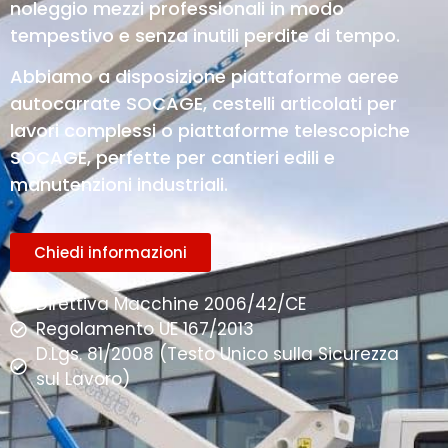
noleggio mezzi professionali in modo
tempestivo e senza inutili perdite di tempo.
Abbiamo a disposizione piattaforme aeree
autocarrate SOCAGE, cestelli articolati per
lavori complessi o piattaforme telescopiche
SOCAGE, perfette per cantieri edili e
manutenzioni industriali.
Chiedi informazioni
Direttiva Macchine 2006/42/CE
Regolamento UE 167/2013
D.Lgs. 81/2008 (Testo Unico sulla Sicurezza
sul Lavoro)