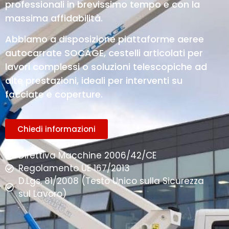
professionali in brevissimo tempo e con la
massima affidabilità.
Abbiamo a disposizione piattaforme aeree
autocarrate SOCAGE, cestelli articolati per
lavori complessi o soluzioni telescopiche ad
alte prestazioni, ideali per interventi su
facciate e coperture.
Chiedi informazioni
Direttiva Macchine 2006/42/CE
Regolamento UE 167/2013
D.Lgs. 81/2008 (Testo Unico sulla Sicurezza
sul Lavoro)