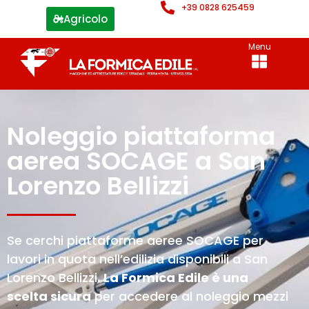
+39 0828 625459
Agricolo
Menu
Noleggio piattaforma
aerea SOCAGE a San
Lorenzo Bellizzi
Se cerchi piattaforme aeree SOCAGE per
lavori in quota nell’edilizia disponibili a San
Lorenzo Bellizzi,
La Formica Edile è una
scelta sicura
per accedere al noleggio mezzi