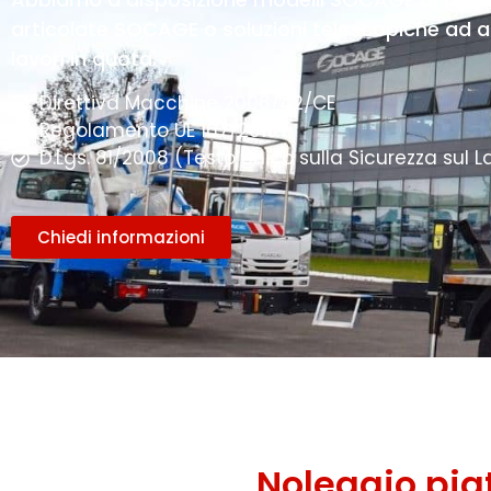
articolate SOCAGE o soluzioni telescopiche ad al
lavori in quota.
Direttiva Macchine 2006/42/CE
Regolamento UE 167/2013
D.Lgs. 81/2008 (Testo Unico sulla Sicurezza sul L
Chiedi informazioni
Noleggio pi