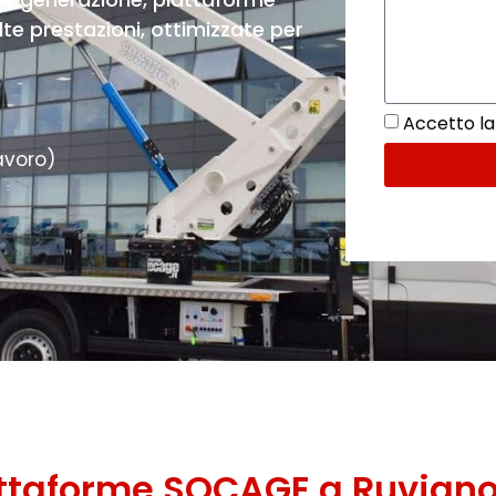
te prestazioni, ottimizzate per
Accetto la 
avoro)
attaforme SOCAGE a Ruvian