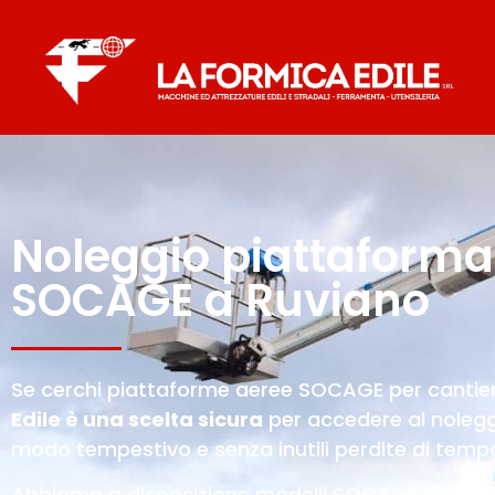
Noleggio piattaforma
SOCAGE a Ruviano
Se cerchi piattaforme aeree SOCAGE per cantieri
Edile è una scelta sicura
per accedere al noleggi
modo tempestivo e senza inutili perdite di temp
Abbiamo a disposizione modelli SOCAGE di ulti