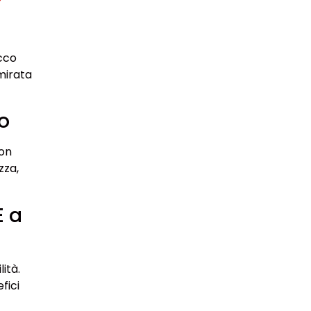
Ecco
mirata
o
con
zza,
E a
ità.
fici