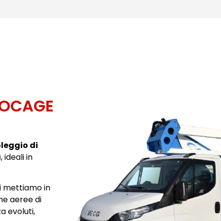
SOCAGE
leggio di
a
, ideali in
i mettiamo in
me aeree di
a evoluti,