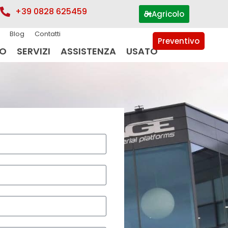
+39 0828 625459
Agricolo
Blog
Contatti
Preventivo
IO
SERVIZI
ASSISTENZA
USATO