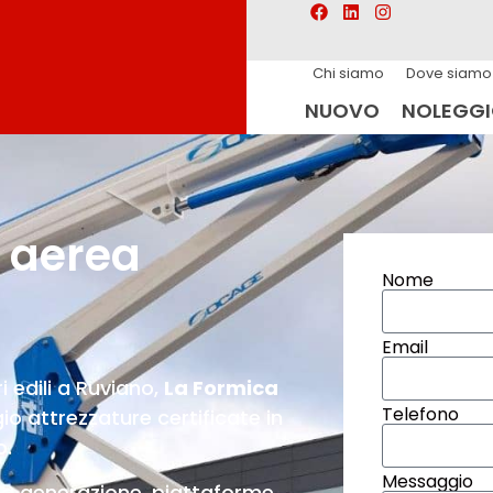
Chi siamo
Dove siamo
NUOVO
NOLEGG
 aerea
Nome
Email
 edili a Ruviano,
La Formica
Telefono
o attrezzature certificate in
o.
Messaggio
ma generazione, piattaforme