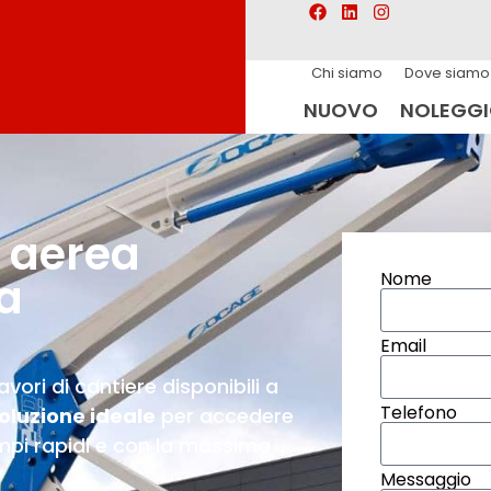
Chi siamo
Dove siamo
NUOVO
NOLEGG
 aerea
Nome
a
Email
ori di cantiere disponibili a
Telefono
oluzione ideale
per accedere
mpi rapidi e con la massima
Messaggio