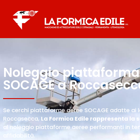
Noleggio piattaforma
SOCAGE a Roccasecc
Se cerchi piattaforme aeree SOCAGE adatte ai lav
Roccasecca,
La Formica Edile rappresenta la s
al noleggio piattaforme aeree performanti in te
affidabilità.