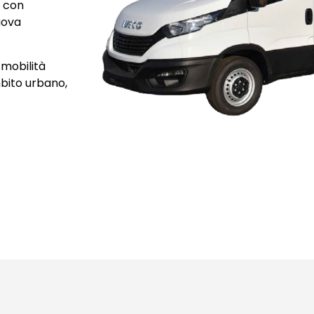
e con
uova
mobilità
mbito urbano,