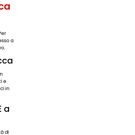
ca
Per
esso a
vo.
cca
in
i e
ci in
E a
à di