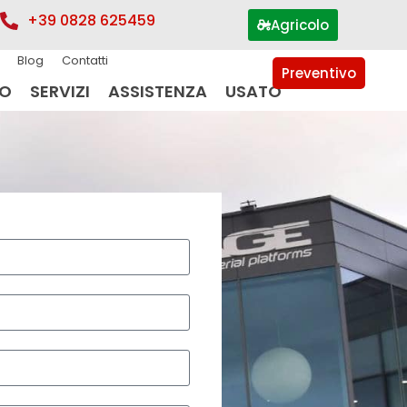
+39 0828 625459
Agricolo
Blog
Contatti
Preventivo
IO
SERVIZI
ASSISTENZA
USATO