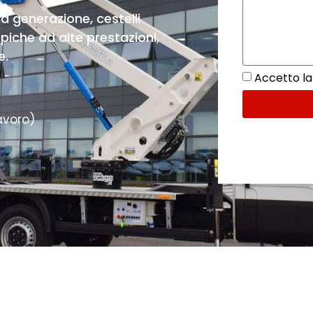
 generazione, cestelli
opiche ad alte prestazioni,
e.
Accetto la 
avoro)