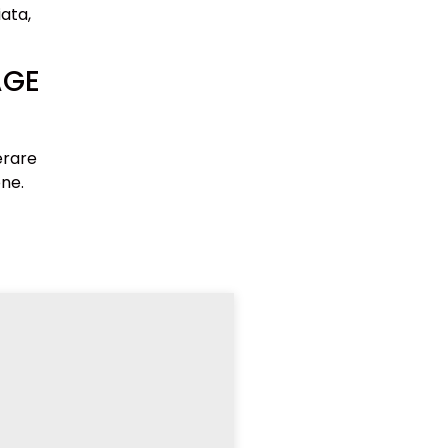
ata,
AGE
erare
one.