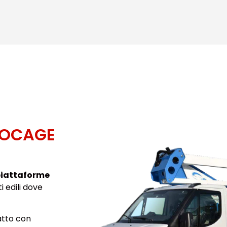
SOCAGE
piattaforme
i edili dove
atto con