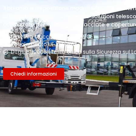
Abbiamo a disposizione modelli SOCAGE di ultima
articolati per lavori complessi o soluzioni telesc
ottimizzate per interventi su facciate e copertur
Direttiva Macchine 2006/42/CE
Regolamento UE 167/2013
D.Lgs. 81/2008 (Testo Unico sulla Sicurezza sul L
Chiedi informazioni