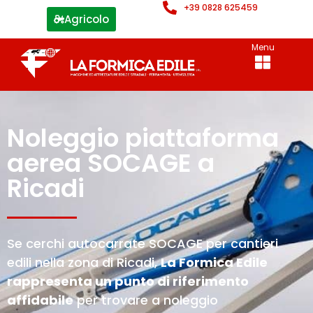
+39 0828 625459
Agricolo
Menu
Noleggio piattaforma
aerea SOCAGE a
Ricadi
Se cerchi autocarrate SOCAGE per cantieri
edili nella zona di Ricadi,
La Formica Edile
rappresenta un punto di riferimento
affidabile
per trovare a noleggio