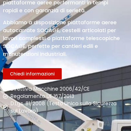
piattaforme aeree performanti in tempi
rapidi e con garanzia di serietà.
Abbiamo a disposizione piattaforme aeree
autocarrate SOCAGE, cestelli articolati per
lavori complessi o piattaforme telescopiche
SOCAGE, perfette per cantieri edili e
manutenzioni industriali.
Chiedi informazioni
Direttiva Macchine 2006/42/CE
Regolamento UE 167/2013
D.Lgs. 81/2008 (Testo Unico sulla Sicurezza
sul Lavoro)