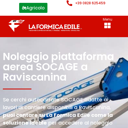
+39 0828 625459
Agricolo
Menu
Noleggio piattaforma
aerea SOCAGE a
Raviscanina
Se cerchi autocarrate SOCAGE adatte ai
lavori di cantiere disponibili a Raviscanina,
puoi contare su La Formica Edile come la
soluzione ideale
per accedere al noleggio