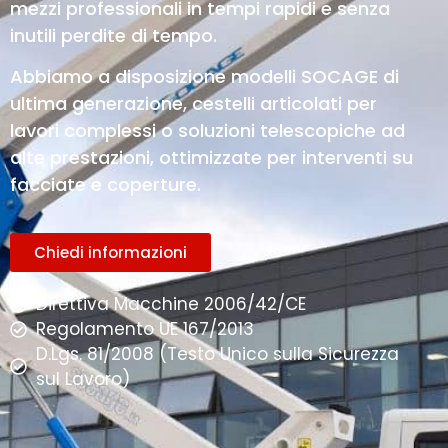
mezzi professionali in tempi rapidi e senza
inutili perdite di tempo.
Abbiamo a disposizione modelli SOCAGE di
ultima generazione, cestelli articolati per
lavori complessi o soluzioni telescopiche ad
alte prestazioni, ottimizzate per interventi su
facciate e coperture.
Chiedi informazioni
Direttiva Macchine 2006/42/CE
Regolamento UE 167/2013
D.Lgs. 81/2008 (Testo Unico sulla Sicurezza
sul Lavoro)