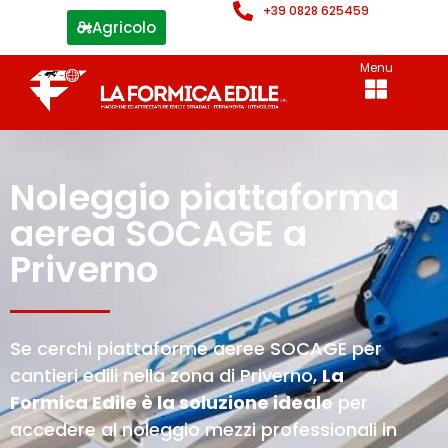
+39 0828 625459
Agricolo
Menu
Noleggio piattaforma
aerea SOCAGE a
Priverno
Se cerchi piattaforme aeree SOCAGE per
cantieri edili nella zona di Priverno,
La
Formica Edile è la soluzione ideale
per
accedere al noleggio mezzi professionali in