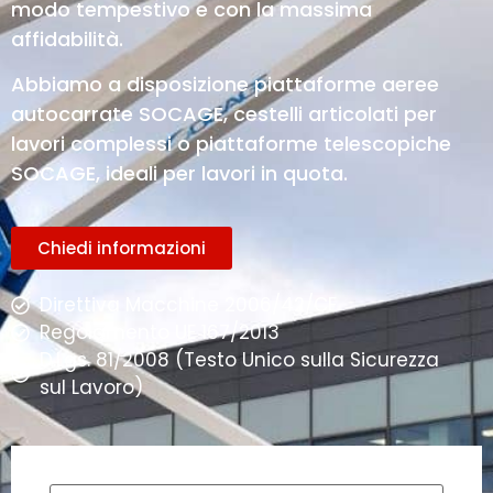
modo tempestivo e con la massima
affidabilità.
Abbiamo a disposizione piattaforme aeree
autocarrate SOCAGE, cestelli articolati per
lavori complessi o piattaforme telescopiche
SOCAGE, ideali per lavori in quota.
Chiedi informazioni
Direttiva Macchine 2006/42/CE
Regolamento UE 167/2013
D.Lgs. 81/2008 (Testo Unico sulla Sicurezza
sul Lavoro)