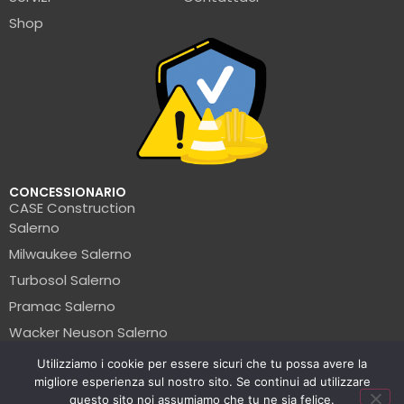
Shop
CONCESSIONARIO
CASE Construction
Salerno
Milwaukee Salerno
Turbosol Salerno
Pramac Salerno
Wacker Neuson Salerno
Clark Salerno
Utilizziamo i cookie per essere sicuri che tu possa avere la
migliore esperienza sul nostro sito. Se continui ad utilizzare
© La Formica Edile | P.IVA: 05456560654 | 2025
questo sito noi assumiamo che tu ne sia felice.