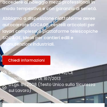
accedere al noleggio mezzi professionali in
modo tempestivo e con garanzia di serietà.
Abbiamo a disposizione piattaforme aeree
autocarrate SOCAGE, cestelli articolati per
lavori complessi o piattaforme telescopiche
SOCAGE, ideali per cantieri edili e
manutenzioni industriali.
Chiedi informazioni
Direttiva Macchine 2006/42/CE
Regolamento UE 167/2013
D.Lgs. 81/2008 (Testo Unico sulla Sicurezza
sul Lavoro)