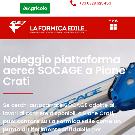
+39 0828 625459
Agricolo
Menu
Noleggio piattaforma
aerea SOCAGE a Piane
Crati
Se cerchi autocarrate SOCAGE adatte ai
lavori di cantiere disponibili a Piane Crati,
puoi contare su La Formica Edile come un
punto di riferimento affidabile
per