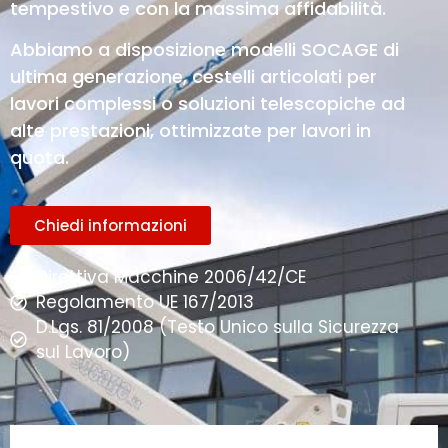
tempestivo e con la massima affidabilità.
Abbiamo a disposizione modelli SOCAGE di
ultima generazione, cestelli articolati per
lavori complessi o soluzioni telescopiche ad
alte prestazioni, ottimizzate per lavori in
quota.
Chiedi informazioni
Direttiva Macchine 2006/42/CE
Regolamento UE 167/2013
D.Lgs. 81/2008 (Testo Unico sulla Sicurezza
sul Lavoro)