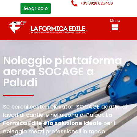
+39 0828 625459
Agricolo
Menu
Noleggio piattaforma
aerea SOCAGE a
Paludi
Se cerchi cestelli elevatori SOCAGE adatte ai
lavori di cantiere nella zona di Paludi,
La
Formica Edile è la soluzione ideale
per il
noleggio mezzi professionali in modo