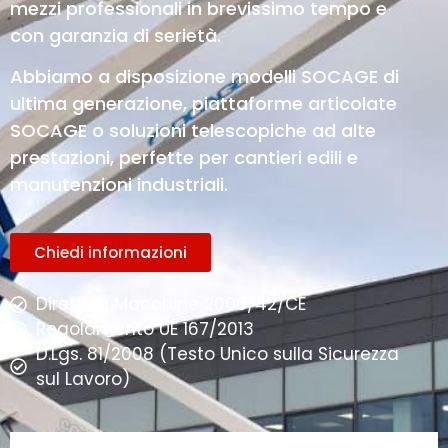
mezzi professionali in brevissimo tempo e
con garanzia di serietà.
Abbiamo a disposizione modelli SOCAGE di
ultima generazione, piattaforme articolate
SOCAGE o soluzioni telescopiche ad alte
prestazioni, perfette per cantieri edili e
manutenzioni industriali.
Chiedi informazioni
Direttiva Macchine 2006/42/CE
Regolamento UE 167/2013
D.Lgs. 81/2008 (Testo Unico sulla Sicurezza
sul Lavoro)