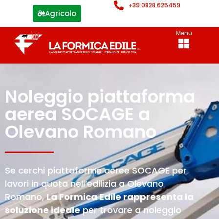
+39 0828 625459
Agricolo
Menu
Noleggio piattaforma
aerea SOCAGE a
Olevano Romano
Se cerchi piattaforme aeree SOCAGE per
lavori in quota nell’edilizia a Olevano
Romano,
La Formica Edile rappresenta la
soluzione ideale
per trovare a noleggio