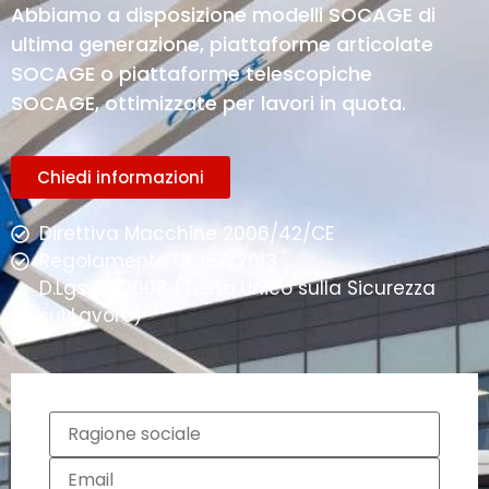
Abbiamo a disposizione modelli SOCAGE di
ultima generazione, piattaforme articolate
SOCAGE o piattaforme telescopiche
SOCAGE, ottimizzate per lavori in quota.
Chiedi informazioni
Direttiva Macchine 2006/42/CE
Regolamento UE 167/2013
D.Lgs. 81/2008 (Testo Unico sulla Sicurezza
sul Lavoro)