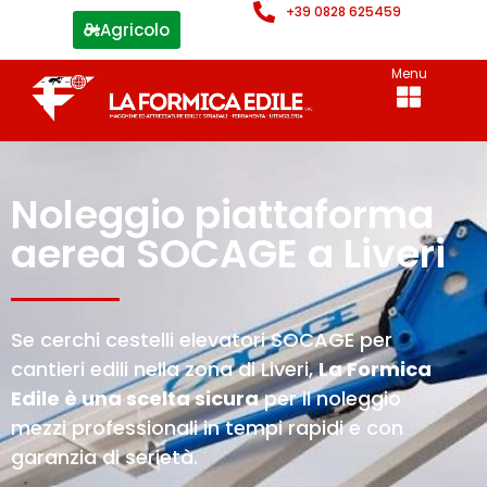
+39 0828 625459
Agricolo
Menu
Noleggio piattaforma
aerea SOCAGE a Liveri
Se cerchi cestelli elevatori SOCAGE per
cantieri edili nella zona di Liveri,
La Formica
Edile è una scelta sicura
per il noleggio
mezzi professionali in tempi rapidi e con
garanzia di serietà.