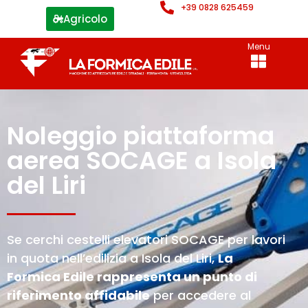
+39 0828 625459
Agricolo
Menu
Noleggio piattaforma
aerea SOCAGE a Isola
del Liri
Se cerchi cestelli elevatori SOCAGE per lavori
in quota nell’edilizia a Isola del Liri,
La
Formica Edile rappresenta un punto di
riferimento affidabile
per accedere al