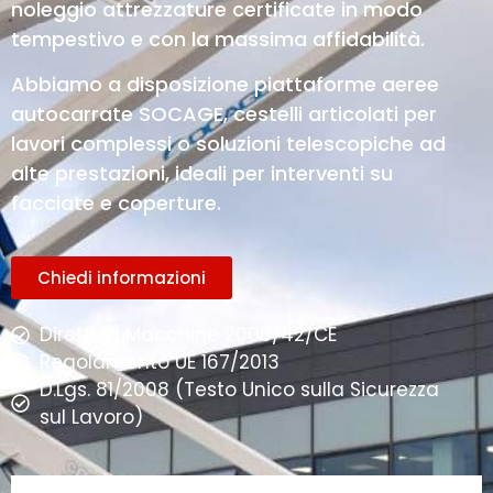
noleggio attrezzature certificate in modo
tempestivo e con la massima affidabilità.
Abbiamo a disposizione piattaforme aeree
autocarrate SOCAGE, cestelli articolati per
lavori complessi o soluzioni telescopiche ad
alte prestazioni, ideali per interventi su
facciate e coperture.
Chiedi informazioni
Direttiva Macchine 2006/42/CE
Regolamento UE 167/2013
D.Lgs. 81/2008 (Testo Unico sulla Sicurezza
sul Lavoro)