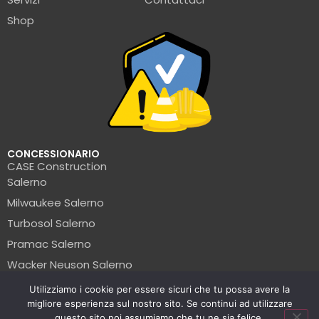
Shop
CONCESSIONARIO
CASE Construction
Salerno
Milwaukee Salerno
Turbosol Salerno
Pramac Salerno
Wacker Neuson Salerno
Clark Salerno
Utilizziamo i cookie per essere sicuri che tu possa avere la
migliore esperienza sul nostro sito. Se continui ad utilizzare
© La Formica Edile | P.IVA: 05456560654 | 2025
questo sito noi assumiamo che tu ne sia felice.