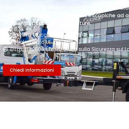
Abbiamo a disposizione piattaforme aeree aut
articolate SOCAGE o soluzioni telescopiche ad al
interventi su facciate e coperture.
Direttiva Macchine 2006/42/CE
Regolamento UE 167/2013
D.Lgs. 81/2008 (Testo Unico sulla Sicurezza sul L
Chiedi informazioni