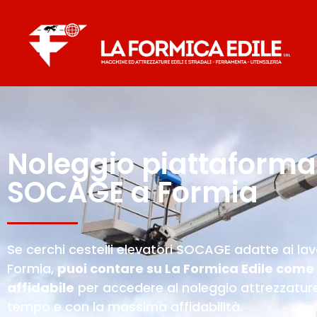
Noleggio piattaforma
SOCAGE a Formia
Se cerchi cestelli elevatori SOCAGE adatte ai lavo
Formia,
puoi contare su La Formica Edile come 
affidabile
per accedere al noleggio attrezzature
tempo e con la massima affidabilità.