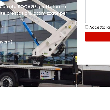
ocarrate SOCAGE, piattaforme
te prestazioni, ottimizzate per
Accetto la 
avoro)