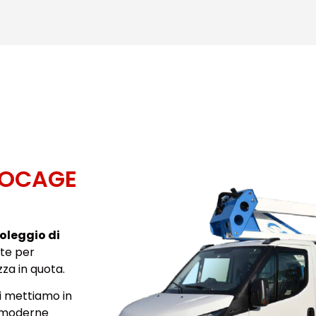
SOCAGE
noleggio di
ate per
za in quota.
i mettiamo in
i moderne