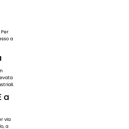
 Per
esso a
a
in
levata
triali.
E a
r via
o, a