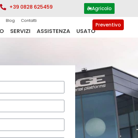
+39 0828 625459
Agricolo
Blog
Contatti
Preventivo
IO
SERVIZI
ASSISTENZA
USATO