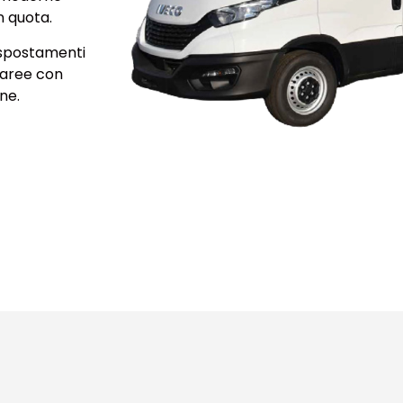
n quota.
spostamenti
n aree con
ne.