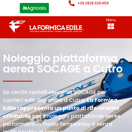
+39 0828 625459
Agricolo
Menu
Noleggio piattaforma
aerea SOCAGE a Cutro
Se cerchi cestelli elevatori SOCAGE per
cantieri edili disponibili a Cutro,
La Formica
Edile rappresenta un punto di riferimento
affidabile
per il noleggio piattaforme aeree
performanti in modo tempestivo e senza
inutili perdite di tempo.