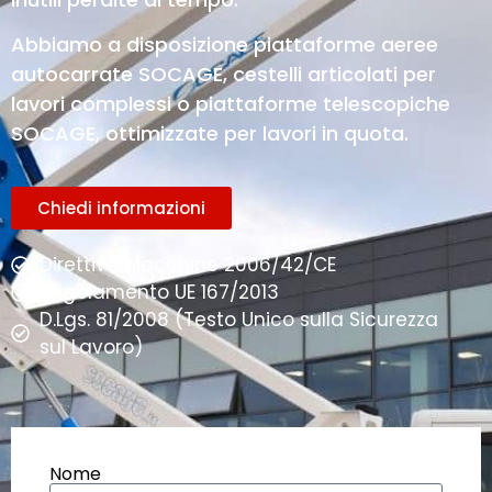
Abbiamo a disposizione piattaforme aeree
autocarrate SOCAGE, cestelli articolati per
lavori complessi o piattaforme telescopiche
SOCAGE, ottimizzate per lavori in quota.
Chiedi informazioni
Direttiva Macchine 2006/42/CE
Regolamento UE 167/2013
D.Lgs. 81/2008 (Testo Unico sulla Sicurezza
sul Lavoro)
Nome