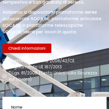
tempestivo e con garanzia di serietà.
Abbiamo a disposizione piattaforme aeree
autocarrate SOCAGE, piattaforme articolate
SOCAGE o piattaforme telescopiche
SOCAGE, ideali per lavori in quota.
Chiedi informazioni
Direttiva Macchine 2006/42/CE
Regolamento UE 167/2013
D.Lgs. 81/2008 (Testo Unico sulla Sicurezza
sul Lavoro)
Nome