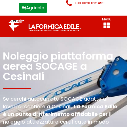
+39 0828 625459
Agricolo
Menu
Noleggio piattaforma
aerea SOCAGE a
Cesinali
Se cerchi autocarrate SOCAGE adatte ai
lavori di cantiere a Cesinali,
La Formica Edile
è un punto di riferimento affidabile
per il
noleggio attrezzature certificate in modo