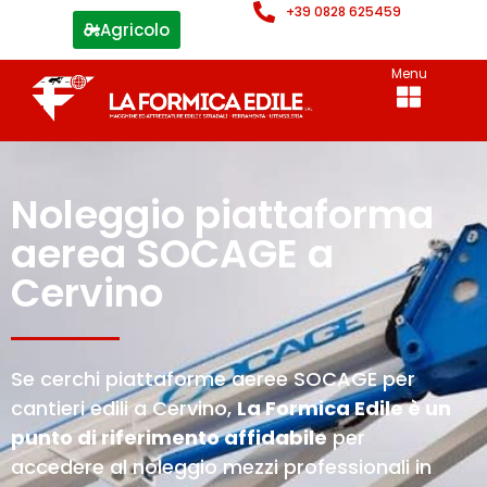
+39 0828 625459
Agricolo
Menu
Noleggio piattaforma
aerea SOCAGE a
Cervino
Se cerchi piattaforme aeree SOCAGE per
cantieri edili a Cervino,
La Formica Edile è un
punto di riferimento affidabile
per
accedere al noleggio mezzi professionali in