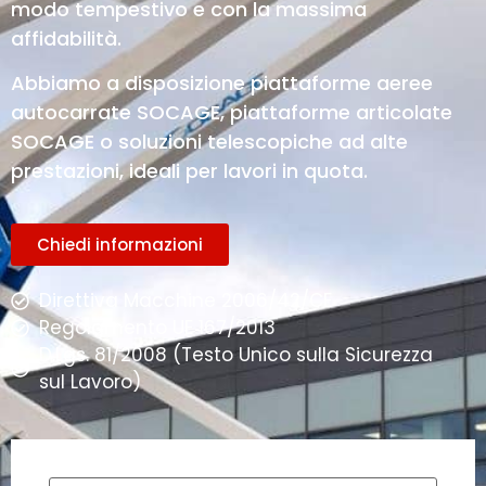
modo tempestivo e con la massima
affidabilità.
Abbiamo a disposizione piattaforme aeree
autocarrate SOCAGE, piattaforme articolate
SOCAGE o soluzioni telescopiche ad alte
prestazioni, ideali per lavori in quota.
Chiedi informazioni
Direttiva Macchine 2006/42/CE
Regolamento UE 167/2013
D.Lgs. 81/2008 (Testo Unico sulla Sicurezza
sul Lavoro)