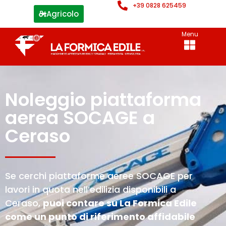
+39 0828 625459
Agricolo
Menu
Noleggio piattaforma
aerea SOCAGE a
Ceraso
Se cerchi piattaforme aeree SOCAGE per
lavori in quota nell’edilizia disponibili a
Ceraso,
puoi contare su La Formica Edile
come un punto di riferimento affidabile