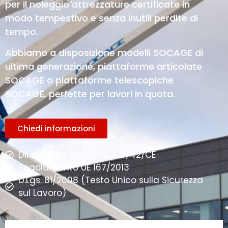
per il noleggio attrezzature certificate in
modo tempestivo e senza inutili perdite di
tempo.
Abbiamo a disposizione modelli SOCAGE di
ultima generazione, piattaforme articolate
SOCAGE o piattaforme telescopiche
SOCAGE, perfette per lavori in quota.
Chiedi informazioni
Direttiva Macchine 2006/42/CE
Regolamento UE 167/2013
D.Lgs. 81/2008 (Testo Unico sulla Sicurezza
sul Lavoro)