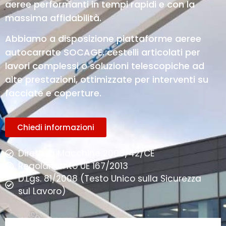
aeree performanti in tempi rapidi e con la
massima affidabilità.
Abbiamo a disposizione piattaforme aeree
autocarrate SOCAGE, cestelli articolati per
lavori complessi o soluzioni telescopiche ad
alte prestazioni, ottimizzate per interventi su
facciate e coperture.
Chiedi informazioni
Direttiva Macchine 2006/42/CE
Regolamento UE 167/2013
D.Lgs. 81/2008 (Testo Unico sulla Sicurezza
sul Lavoro)