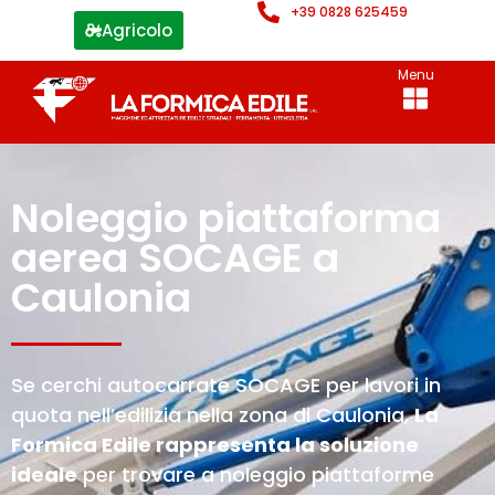
+39 0828 625459
Agricolo
Menu
Noleggio piattaforma
aerea SOCAGE a
Caulonia
Se cerchi autocarrate SOCAGE per lavori in
quota nell’edilizia nella zona di Caulonia,
La
Formica Edile rappresenta la soluzione
ideale
per trovare a noleggio piattaforme