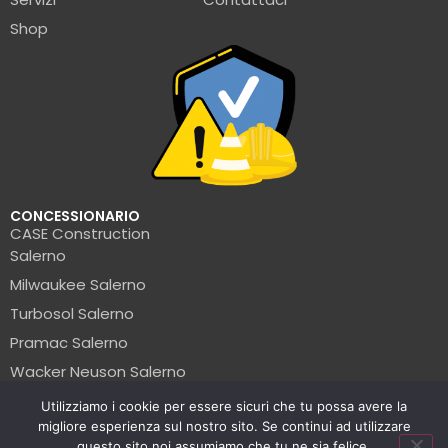
Shop
CONCESSIONARIO
CASE Construction
Salerno
Milwaukee Salerno
Turbosol Salerno
Pramac Salerno
Wacker Neuson Salerno
Clark Salerno
Utilizziamo i cookie per essere sicuri che tu possa avere la
migliore esperienza sul nostro sito. Se continui ad utilizzare
© La Formica Edile | P.IVA: 05456560654 | 2025
questo sito noi assumiamo che tu ne sia felice.