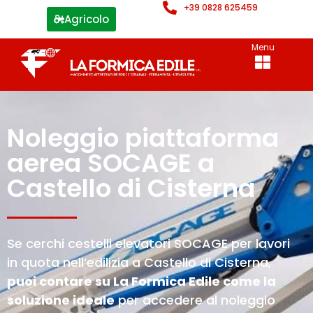
+39 0828 625459
Agricolo
Menu
Noleggio piattaforma
aerea SOCAGE a
Castello di Cisterna
Se cerchi cestelli elevatori SOCAGE per lavori
in quota nell’edilizia a Castello di Cisterna,
puoi contare su La Formica Edile come la
soluzione ideale
per accedere al noleggio