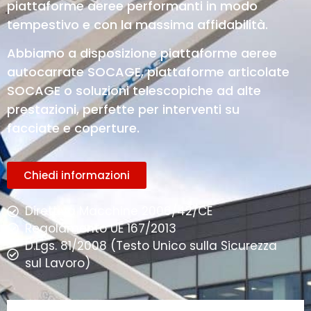
piattaforme aeree performanti in modo
tempestivo e con la massima affidabilità.
Abbiamo a disposizione piattaforme aeree
autocarrate SOCAGE, piattaforme articolate
SOCAGE o soluzioni telescopiche ad alte
prestazioni, perfette per interventi su
facciate e coperture.
Chiedi informazioni
Direttiva Macchine 2006/42/CE
Regolamento UE 167/2013
D.Lgs. 81/2008 (Testo Unico sulla Sicurezza
sul Lavoro)