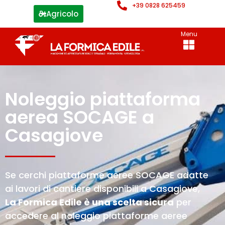
+39 0828 625459
Agricolo
Menu
Noleggio piattaforma
aerea SOCAGE a
Casagiove
Se cerchi piattaforme aeree SOCAGE adatte
ai lavori di cantiere disponibili a Casagiove,
La Formica Edile è una scelta sicura
per
accedere al noleggio piattaforme aeree