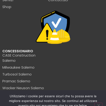
Shop
CONCESSIONARIO
CASE Construction
Salerno
Milwaukee Salerno
Turbosol Salerno
Pramac Salerno
Wacker Neuson Salerno
Clark Salerno
Utilizziamo i cookie per essere sicuri che tu possa avere la
migliore esperienza sul nostro sito. Se continui ad utilizzare
© La Formica Edile | P.IVA: 05456560654 | 2025
questo sito noi assumiamo che tu ne sia felice.