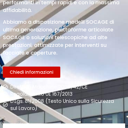
performanti in tempi rapidi e con la massima
affidabilità.
Abbiamo a disposizione modelli SOCAGE di
ultima generazione, piattaforme articolate
SOCAGE o soluzioni telescopiche ad alte
prestazioni, ottimizzate per interventi su
facciate e coperture.
Chiedi informazioni
Direttiva Macchine 2006/42/CE
Regolamento UE 167/2013
D.Lgs. 81/2008 (Testo Unico sulla Sicurezza
sul Lavoro)