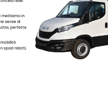
ontesti edili
i mettiamo in
me aeree di
tivi, perfette
mobilità
 spazi ridotti,