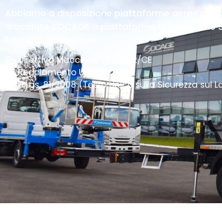
Abbiamo a disposizione piattaforme aeree aut
articolate SOCAGE o piattaforme telescopiche SO
facciate e coperture.
Direttiva Macchine 2006/42/CE
Regolamento UE 167/2013
D.Lgs. 81/2008 (Testo Unico sulla Sicurezza sul L