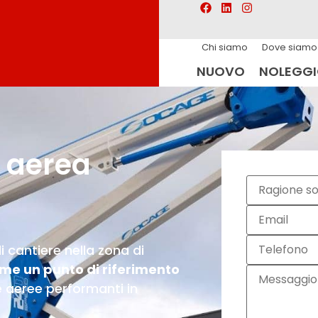
Chi siamo
Dove siamo
NUOVO
NOLEGG
 aerea
 cantiere nella zona di
ome un punto di riferimento
 aeree performanti in