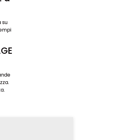
a su
tempi
AGE
rande
zza.
ta.