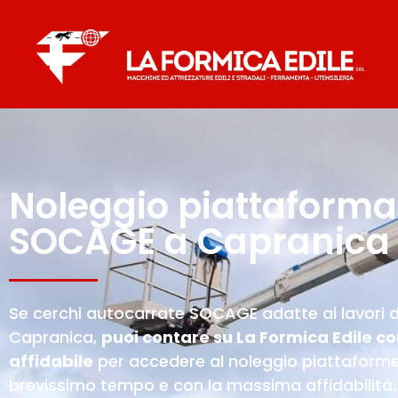
Noleggio piattaforma
SOCAGE a Capranica
Se cerchi autocarrate SOCAGE adatte ai lavori di
Capranica,
puoi contare su La Formica Edile c
affidabile
per accedere al noleggio piattaforme
brevissimo tempo e con la massima affidabilità.