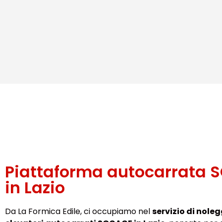
Piattaforma autocarrata 
in Lazio
Da La Formica Edile, ci occupiamo nel
servizio di noleg