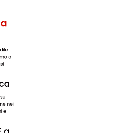
ca
dile
amo a
si
ica
 su
ne nei
i e
E a