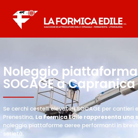
Noleggio piattaforma
SOCAGE a Capranica 
Se cerchi cestelli elevatori SOCAGE per cantieri e
Prenestina,
La Formica Edile rappresenta una s
noleggio piattaforme aeree performanti in brev
serietà.