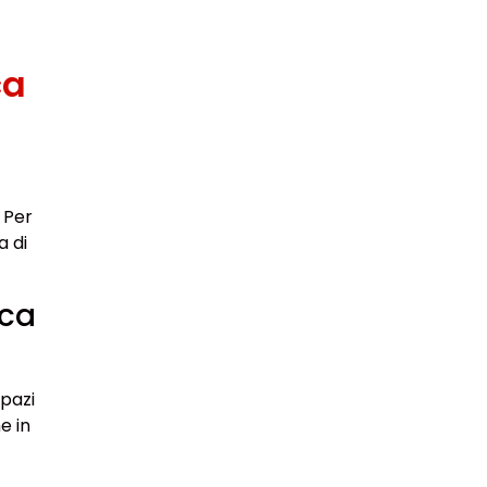
ca
 Per
a di
ica
spazi
e in