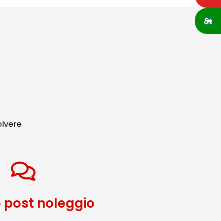
olvere
o post noleggio