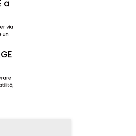
E a
er via
e un
AGE
erare
ilità,