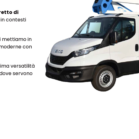
retto di
i in contesti
i mettiamo in
i moderne con
ma versatilità
 dove servono