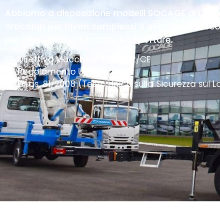
Abbiamo a disposizione modelli SOCAGE di ultima
articolati per lavori complessi o soluzioni telesco
per interventi su facciate e coperture.
Direttiva Macchine 2006/42/CE
Regolamento UE 167/2013
D.Lgs. 81/2008 (Testo Unico sulla Sicurezza sul L