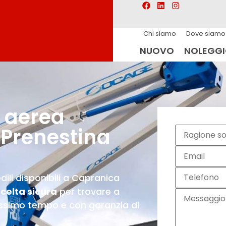
Chi siamo
Dove siamo
NUOVO
NOLEGG
 aerea
Prenestina
dili disponibili a Capranica
celta sicura
per trovare a
issimo tempo e con garanzia di