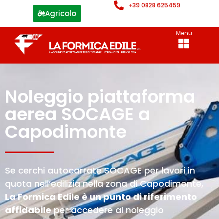
+39 0828 625459
Agricolo
Menu
Noleggio piattaforma
aerea SOCAGE a
Capodimonte
Se cerchi autocarrate SOCAGE per lavori in
quota nell’edilizia nella zona di Capodimonte,
La Formica Edile è un punto di riferimento
affidabile
per accedere al noleggio