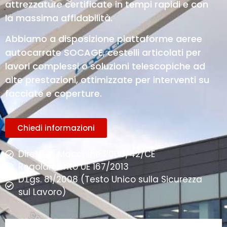
attrezzature certificate in tempi rapidi e con
la massima affidabilità.
Abbiamo a disposizione piattaforme aeree
autocarrate SOCAGE, cestelli articolati per
lavori complessi o soluzioni telescopiche ad
alte prestazioni, ottimizzate per interventi su
facciate e coperture.
Chiedi informazioni
Direttiva Macchine 2006/42/CE
Regolamento UE 167/2013
D.Lgs. 81/2008 (Testo Unico sulla Sicurezza
sul Lavoro)