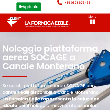
+39 0828 625459
Agricolo
Menu
Noleggio piattaforma
aerea SOCAGE a
Canale Monterano
Se cerchi piattaforme aeree SOCAGE per
cantieri edili disponibili a Canale Monterano,
La Formica Edile rappresenta la soluzione
ideale
per il noleggio mezzi professionali in