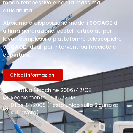
modo tempestivo e con la massima
affidabilità.
Abbiamo a disposizione modelli SOCAGE di
ultima generazione, cestelli articolati per
lavori complessi o piattaforme telescopiche
SOCAGE, ideali per interventi su facciate e
coperture.
Chiedi informazioni
Direttiva Macchine 2006/42/CE
Regolamento UE 167/2013
D.Lgs. 81/2008 (Testo Unico sulla Sicurezza
sul Lavoro)