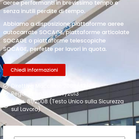
aeree performanti in brevissimo tempo e
senza inutili perdite di tempo.
Abbiamo a disposizione piattaforme aeree
autocarrate SOCAGE, piattaforme articolate
SOCAGE o piattaforme telescopiche
SOCAGE, perfette per lavori in quota.
Chiedi informazioni
Direttiva Macchine 2006/42/CE
Regolamento UE 167/2013
D.Lgs. 81/2008 (Testo Unico sulla Sicurezza
sul Lavoro)