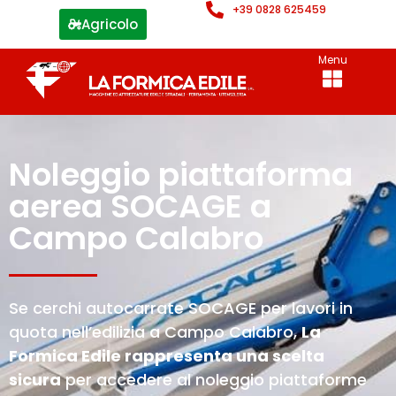
+39 0828 625459
Agricolo
Menu
Noleggio piattaforma
aerea SOCAGE a
Campo Calabro
Se cerchi autocarrate SOCAGE per lavori in
quota nell’edilizia a Campo Calabro,
La
Formica Edile rappresenta una scelta
sicura
per accedere al noleggio piattaforme