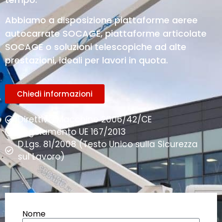
Abbiamo a disposizione piattaforme aeree
autocarrate SOCAGE, piattaforme articolate
SOCAGE o soluzioni telescopiche ad alte
prestazioni, ideali per lavori in quota.
Chiedi informazioni
Direttiva Macchine 2006/42/CE
Regolamento UE 167/2013
D.Lgs. 81/2008 (Testo Unico sulla Sicurezza
sul Lavoro)
Nome