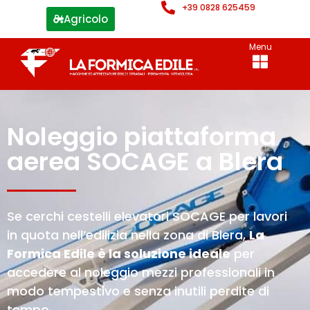
+39 0828 625459
Agricolo
Menu
Noleggio piattaforma
aerea SOCAGE a Blera
Se cerchi cestelli elevatori SOCAGE per lavori
in quota nell’edilizia nella zona di Blera,
La
Formica Edile è la soluzione ideale
per
accedere al noleggio mezzi professionali in
modo tempestivo e senza inutili perdite di
tempo.