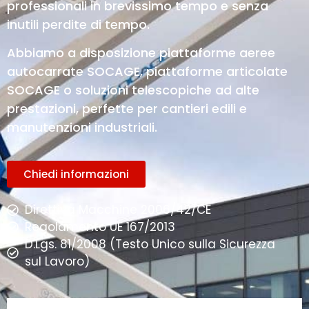
professionali in brevissimo tempo e senza
inutili perdite di tempo.
Abbiamo a disposizione piattaforme aeree
autocarrate SOCAGE, piattaforme articolate
SOCAGE o soluzioni telescopiche ad alte
prestazioni, perfette per cantieri edili e
manutenzioni industriali.
Chiedi informazioni
Direttiva Macchine 2006/42/CE
Regolamento UE 167/2013
D.Lgs. 81/2008 (Testo Unico sulla Sicurezza
sul Lavoro)