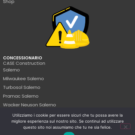
Shop
CONCESSIONARIO
CASE Construction
Salerno
Milwaukee Salerno
Turbosol Salerno
Pramac Salerno
Wacker Neuson Salerno
Clark Salerno
Utilizziamo i cookie per essere sicuri che tu possa avere la
migliore esperienza sul nostro sito. Se continui ad utilizzare
© La Formica Edile | P.IVA: 05456560654 | 2025
questo sito noi assumiamo che tu ne sia felice.