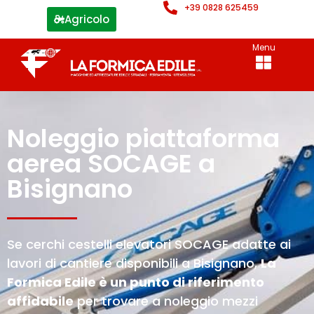
+39 0828 625459
Agricolo
Menu
Noleggio piattaforma
aerea SOCAGE a
Bisignano
Se cerchi cestelli elevatori SOCAGE adatte ai
lavori di cantiere disponibili a Bisignano,
La
Formica Edile è un punto di riferimento
affidabile
per trovare a noleggio mezzi