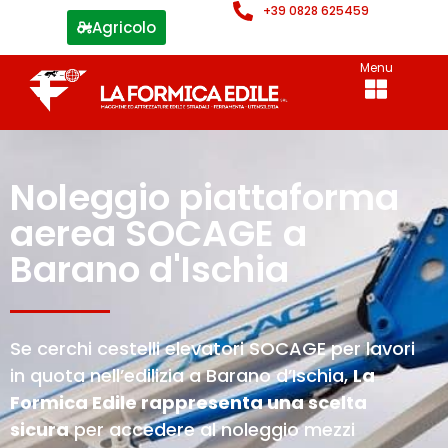
+39 0828 625459
Agricolo
Menu
Noleggio piattaforma
aerea SOCAGE a
Barano d'Ischia
Se cerchi cestelli elevatori SOCAGE per lavori
in quota nell’edilizia a Barano d’Ischia,
La
Formica Edile rappresenta una scelta
sicura
per accedere al noleggio mezzi