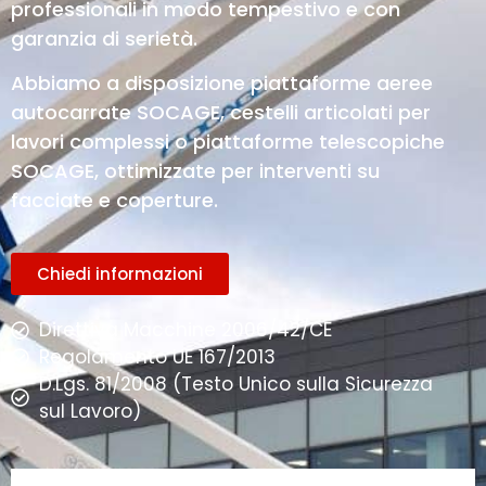
professionali in modo tempestivo e con
garanzia di serietà.
Abbiamo a disposizione piattaforme aeree
autocarrate SOCAGE, cestelli articolati per
lavori complessi o piattaforme telescopiche
SOCAGE, ottimizzate per interventi su
facciate e coperture.
Chiedi informazioni
Direttiva Macchine 2006/42/CE
Regolamento UE 167/2013
D.Lgs. 81/2008 (Testo Unico sulla Sicurezza
sul Lavoro)