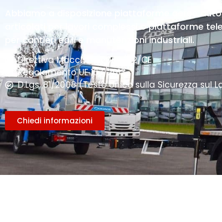
Abbiamo a disposizione piattaforme aeree auto
articolati per lavori complessi o piattaforme t
per cantieri edili e manutenzioni industriali.
Direttiva Macchine 2006/42/CE
Regolamento UE 167/2013
D.Lgs. 81/2008 (Testo Unico sulla Sicurezza sul L
Chiedi informazioni