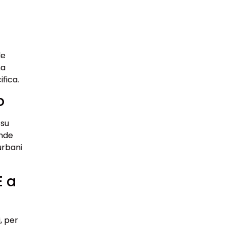
de
na
fica.
o
 su
ande
urbani
E a
, per