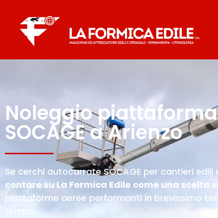
Noleggio piattaforma
SOCAGE a Arienzo
Se cerchi autocarrate SOCAGE per cantieri edili d
contare su La Formica Edile come una scelta s
piattaforme aeree performanti in brevissimo temp
tempo.