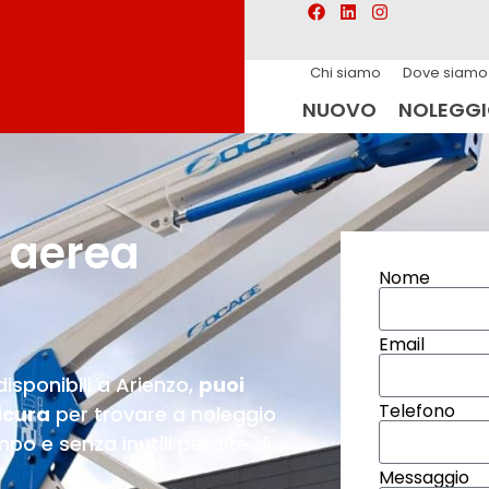
Chi siamo
Dove siamo
NUOVO
NOLEGG
 aerea
Nome
Email
isponibili a Arienzo,
puoi
Telefono
icura
per trovare a noleggio
o e senza inutili perdite di
Messaggio