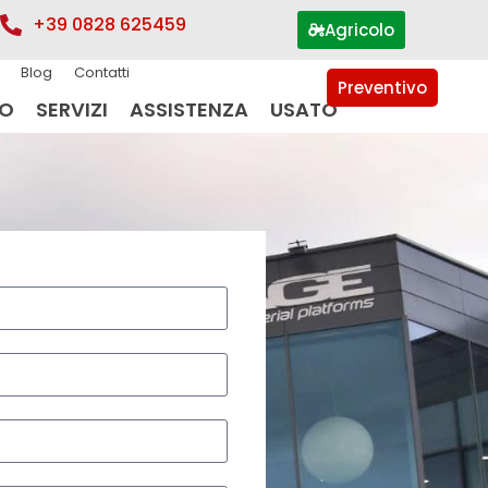
+39 0828 625459
Agricolo
Blog
Contatti
Preventivo
IO
SERVIZI
ASSISTENZA
USATO