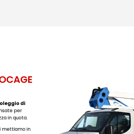
SOCAGE
noleggio di
ensate per
za in quota.
i mettiamo in