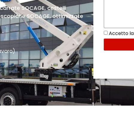
carrate SOCAGE, cestelli
elescopiche SOCAGE, ottimizzate
Accetto la 
avoro)