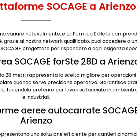
attaforme SOCAGE a Arienzo
no variare notevolmente, e La Formica Edile lo compren
 grazie al nostro network qualificato, puoi accedere a u
e SOCAGE progettate per rispondere a ogni esigenza speci
rea SOCAGE forSte 28D a Arienz
a 28 metri rappresenta la scelta migliore per operazioni
icolare quando serve precisione operativa. Garantisce gr
le, facendola preferire per lavori su facciate in ambienti 
e industriali.
forme aeree autocarrate SOCAG
Arienzo
presentano una soluzione efficiente per cantieri dinamici